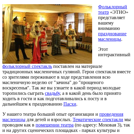
Фольклорный
театр
«ЭТНО»
представляет
вашему
вниманию
празднование
масленицы
.
Этот
интерактивный
фольклорный
спектакль
поставлен на материале
традиционных масленичных гуляний. Герои спектакля вместе
со зрителями переживают в ходе представления всю
масленичную неделю от "зачина" до "прощеного
воскресенья". Так же вы узнаете в какой период молодые
торопились сыграть
свадьбу
, а в какой день было принято
ходить в гости и как подготавливались к посту и в
дальнейшем к празднованию
Пасхи
.
У нашего театра большой опыт организации и
проведения
масленицы
для детей и взрослых.
Тематические спектакли
мы
проводим как в
помещении театра
(по адресу: Моховая 3), так
и на других сценических площадках - парках культуры и